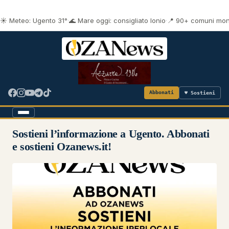
☀️ Meteo: Ugento 31°
·
🌊 Mare oggi: consigliato Ionio
·
📍 90+ comuni moni
Abbonati
♥ Sostieni
Sostieni l’informazione a Ugento. Abbonati
e sostieni Ozanews.it!