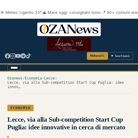
☀️ Meteo: Ugento 33°
·
🌊 Mare oggi: consigliato Ionio
·
📍 90+ comuni mon
Abbonati
♥ Sostieni
Ozanews
›
Economia
›
Lecce
›
Lecce, via alla Sub-competition Start Cup Puglia: idee
innov…
ECONOMIA
Lecce, via alla Sub-competition Start Cup
Puglia: idee innovative in cerca di mercato