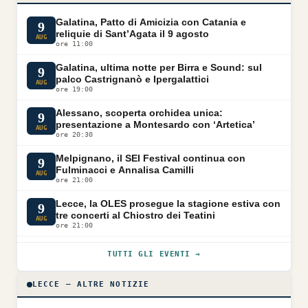
Galatina, Patto di Amicizia con Catania e
9
reliquie di Sant’Agata il 9 agosto
AUG
ore 11:00
Galatina, ultima notte per Birra e Sound: sul
9
palco Castrignanò e Ipergalattici
AUG
ore 19:00
Alessano, scoperta orchidea unica:
9
presentazione a Montesardo con ‘Artetica’
AUG
ore 20:30
Melpignano, il SEI Festival continua con
9
Fulminacci e Annalisa Camilli
AUG
ore 21:00
Lecce, la OLES prosegue la stagione estiva con
9
tre concerti al Chiostro dei Teatini
AUG
ore 21:00
TUTTI GLI EVENTI →
LECCE — ALTRE NOTIZIE