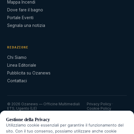
Mappa Incendi
Dove fare il bagno
Portale Eventi
Segnala una notizia
REDAZIONE
Chi Siamo
Linea Editoriale
Pubblicita su Ozanews
Contattaci
© 2026 Ozanews — Officine Multimediali
Privacy Policy
·
ETS, Ugento (LE)
Cookie Policy
Gestione della Privacy
Utilizziamo cookie essenziali per garantire il funzionamento del
sito. Con il tuo consenso, possiamo utilizzare anche cookie