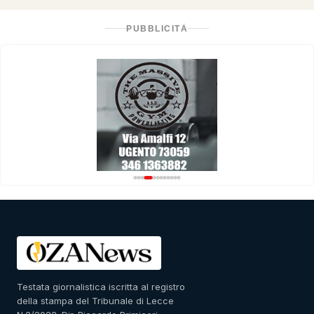
PUBBLICITÀ
Testata giornalistica iscritta al registro
della stampa del Tribunale di Lecce