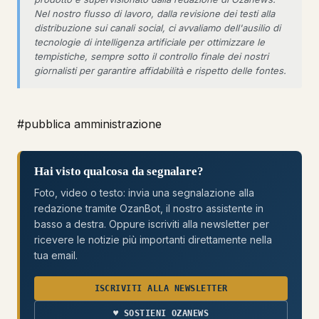
Nel nostro flusso di lavoro, dalla revisione dei testi alla
distribuzione sui canali social, ci avvaliamo dell'ausilio di
tecnologie di intelligenza artificiale per ottimizzare le
tempistiche, sempre sotto il controllo finale dei nostri
giornalisti per garantire affidabilità e rispetto delle fontes.
#pubblica amministrazione
Hai visto qualcosa da segnalare?
Foto, video o testo: invia una segnalazione alla
redazione tramite OzanBot, il nostro assistente in
basso a destra. Oppure iscriviti alla newsletter per
ricevere le notizie più importanti direttamente nella
tua email.
ISCRIVITI ALLA NEWSLETTER
♥ SOSTIENI OZANEWS