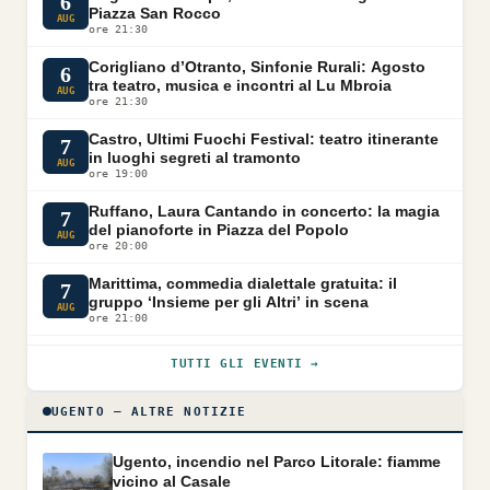
6
Piazza San Rocco
AUG
ore 21:30
Corigliano d’Otranto, Sinfonie Rurali: Agosto
6
tra teatro, musica e incontri al Lu Mbroia
AUG
ore 21:30
Castro, Ultimi Fuochi Festival: teatro itinerante
7
in luoghi segreti al tramonto
AUG
ore 19:00
Ruffano, Laura Cantando in concerto: la magia
7
del pianoforte in Piazza del Popolo
AUG
ore 20:00
Marittima, commedia dialettale gratuita: il
7
gruppo ‘Insieme per gli Altri’ in scena
AUG
ore 21:00
TUTTI GLI EVENTI →
UGENTO — ALTRE NOTIZIE
Ugento, incendio nel Parco Litorale: fiamme
vicino al Casale