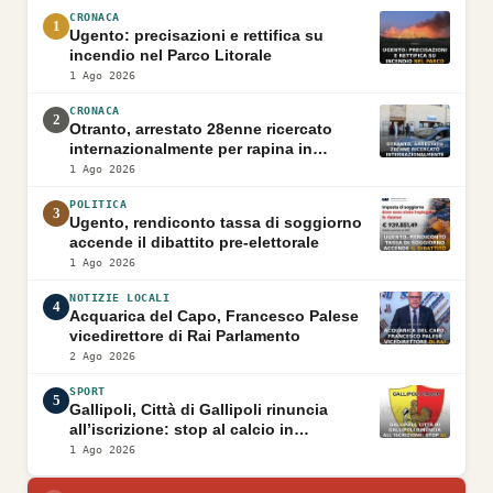
CRONACA
1
Ugento: precisazioni e rettifica su
incendio nel Parco Litorale
1 Ago 2026
CRONACA
2
Otranto, arrestato 28enne ricercato
internazionalmente per rapina in
Pakistan
1 Ago 2026
POLITICA
3
Ugento, rendiconto tassa di soggiorno
accende il dibattito pre-elettorale
1 Ago 2026
NOTIZIE LOCALI
4
Acquarica del Capo, Francesco Palese
vicedirettore di Rai Parlamento
2 Ago 2026
SPORT
5
Gallipoli, Città di Gallipoli rinuncia
all’iscrizione: stop al calcio in
Promozione
1 Ago 2026