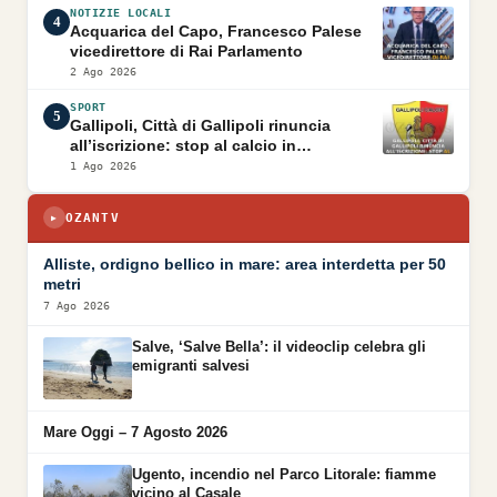
NOTIZIE LOCALI
4
Acquarica del Capo, Francesco Palese
vicedirettore di Rai Parlamento
2 Ago 2026
SPORT
5
Gallipoli, Città di Gallipoli rinuncia
all’iscrizione: stop al calcio in
Promozione
1 Ago 2026
OZANTV
▶
▶
Alliste, ordigno bellico in mare: area interdetta per 50
metri
7 Ago 2026
Salve, ‘Salve Bella’: il videoclip celebra gli
emigranti salvesi
Mare Oggi – 7 Agosto 2026
Ugento, incendio nel Parco Litorale: fiamme
vicino al Casale