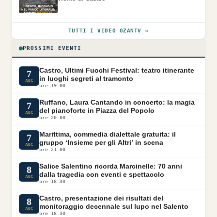
TUTTI I VIDEO OZANTV →
PROSSIMI EVENTI
Castro, Ultimi Fuochi Festival: teatro itinerante
7
in luoghi segreti al tramonto
AUG
ore 19:00
Ruffano, Laura Cantando in concerto: la magia
7
del pianoforte in Piazza del Popolo
AUG
ore 20:00
Marittima, commedia dialettale gratuita: il
7
gruppo ‘Insieme per gli Altri’ in scena
AUG
ore 21:00
Salice Salentino ricorda Marcinelle: 70 anni
8
dalla tragedia con eventi e spettacolo
AUG
ore 18:30
Castro, presentazione dei risultati del
8
monitoraggio decennale sul lupo nel Salento
AUG
ore 18:30