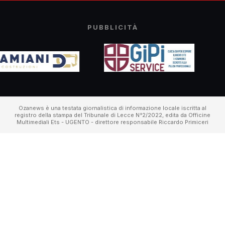
PUBBLICITÀ
Ozanews è una testata giornalistica di informazione locale iscritta al
registro della stampa del Tribunale di Lecce N°2/2022, edita da Officine
Multimediali Ets - UGENTO - direttore responsabile Riccardo Primiceri