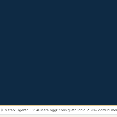
☀️ Meteo: Ugento 36°
·
🌊 Mare oggi: consigliato Ionio
·
📍 90+ comuni mon