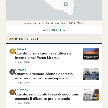
Anomalie termiche ultime 24h · NASA FIRMS
APRI MAPPA →
PIÙ LETTI OGGI
CRONACA
1
Ugento: precisazioni e rettifica su
incendio nel Parco Litorale
1 Ago 2026
CRONACA
2
Otranto, arrestato 28enne ricercato
internazionalmente per rapina in
Pakistan
1 Ago 2026
POLITICA
3
Ugento, rendiconto tassa di soggiorno
accende il dibattito pre-elettorale
1 Ago 2026