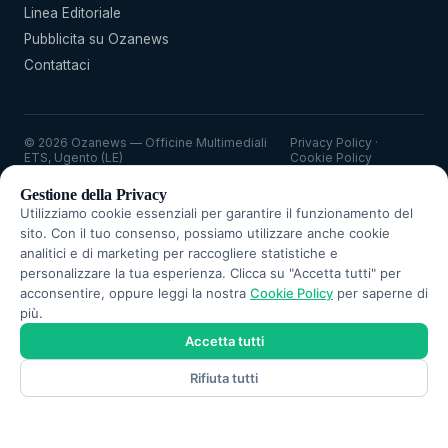
Linea Editoriale
Pubblicita su Ozanews
Contattaci
© 2026 Ozanews — Officine Multimediali
Privacy Policy
·
ETS, Ugento (LE)
Cookie Policy
Gestione della Privacy
Utilizziamo cookie essenziali per garantire il funzionamento del
sito. Con il tuo consenso, possiamo utilizzare anche cookie
PUBBLICITÀ
analitici e di marketing per raccogliere statistiche e
personalizzare la tua esperienza. Clicca su "Accetta tutti" per
acconsentire, oppure leggi la nostra
Cookie Policy
per saperne di
più.
Accetta tutti
Scrivici una segnalazione! 👇
Rifiuta tutti
Ozanews è una testata giornalistica di informazione locale iscritta al
registro della stampa del Tribunale di Lecce N°2/2022, edita da Officine
Multimediali Ets - UGENTO - direttore responsabile Riccardo Primiceri