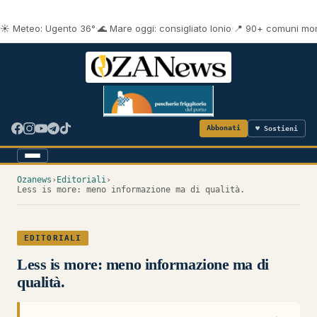
☀️ Meteo: Ugento 36°
·
🌊 Mare oggi: consigliato Ionio
·
📍 90+ comuni mon
Abbonati
♥ Sostieni
Ozanews
›
Editoriali
›
Less is more: meno informazione ma di qualità.
EDITORIALI
Less is more: meno informazione ma di
qualità.