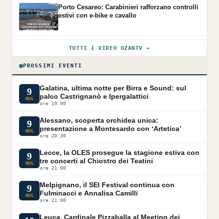
Porto Cesareo: Carabinieri rafforzano controlli
estivi con e-bike e cavallo
TUTTI I VIDEO OZANTV →
PROSSIMI EVENTI
Galatina, ultima notte per Birra e Sound: sul
9
palco Castrignanò e Ipergalattici
AUG
ore 19:00
Alessano, scoperta orchidea unica:
9
presentazione a Montesardo con ‘Artetica’
AUG
ore 20:30
Lecce, la OLES prosegue la stagione estiva con
9
tre concerti al Chiostro dei Teatini
AUG
ore 21:00
Melpignano, il SEI Festival continua con
9
Fulminacci e Annalisa Camilli
AUG
ore 21:00
Leuca, Cardinale Pizzaballa al Meeting dei